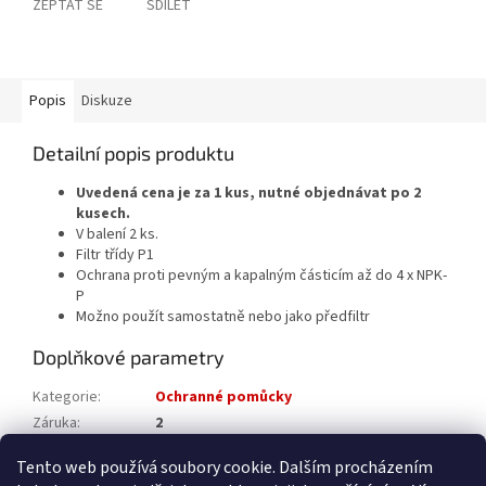
ZEPTAT SE
SDÍLET
Popis
Diskuze
Detailní popis produktu
Uvedená cena je za 1 kus, nutné objednávat po 2
kusech.
V balení 2 ks.
Filtr třídy P1
Ochrana proti pevným a kapalným částicím až do 4 x NPK-
P
Možno použít samostatně nebo jako předfiltr
Doplňkové parametry
Kategorie
:
Ochranné pomůcky
Záruka
:
2
Katalogové číslo
:
4520-008-000-01
Tento web používá soubory cookie. Dalším procházením