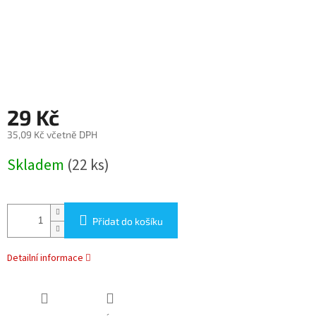
29 Kč
35,09 Kč včetně DPH
Měrná
Skladem
(22 ks)
cena:
Přidat do košíku
Detailní informace