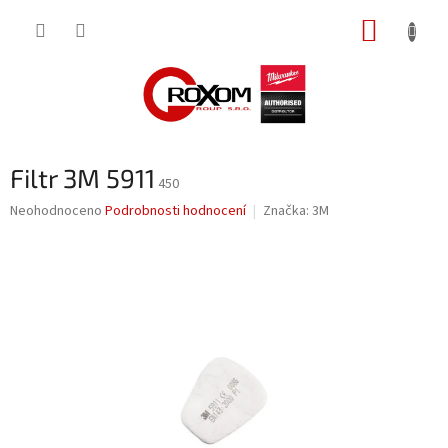
Přejít
NÁKUP
na
obsah
KOŠÍK
Filtr 3M 5911
450
Průměrné
Neohodnoceno
Podrobnosti hodnocení
Značka:
3M
hodnocení
produktu
je
0,0
z
5
hvězdiček.