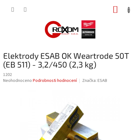
Přejít
NÁKUP
na
obsah
KOŠÍK
Elektrody ESAB OK Weartrode 50T
(EB 511) - 3,2/450 (2,3 kg)
1202
Průměrné
Neohodnoceno
Podrobnosti hodnocení
Značka:
ESAB
hodnocení
produktu
je
0,0
z
5
hvězdiček.