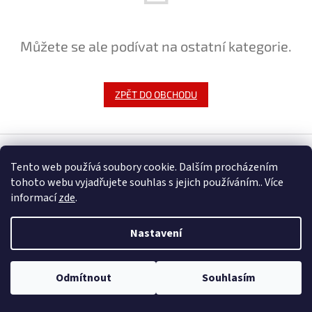
Můžete se ale podívat na ostatní kategorie.
ZPĚT DO OBCHODU
Z
á
Tento web používá soubory cookie. Dalším procházením
Vytvořil Shoptet
p
tohoto webu vyjadřujete souhlas s jejich používáním.. Více
a
informací
zde
.
t
Copyright 2026
ROXOM.cz
. Všechna práva vyhrazena.
Upravit
í
nastavení cookies
Nastavení
Odmítnout
Souhlasím