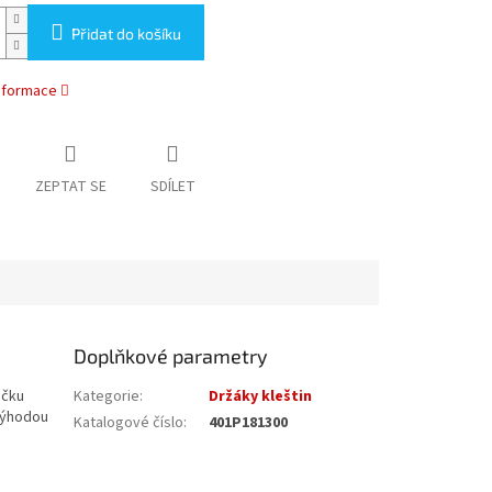
Přidat do košíku
informace
ZEPTAT SE
SDÍLET
Doplňkové parametry
ečku
Kategorie
:
Držáky kleštin
 výhodou
Katalogové číslo
:
401P181300