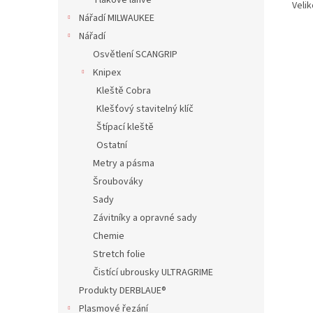
Tlakové lahve
Velik
Nářadí MILWAUKEE
Nářadí
Osvětlení SCANGRIP
Knipex
Kleště Cobra
Klešťový stavitelný klíč
Štípací kleště
Ostatní
Metry a pásma
Šroubováky
Sady
Závitníky a opravné sady
Chemie
Stretch folie
Čistící ubrousky ULTRAGRIME
Produkty DERBLAUE®
Plasmové řezání