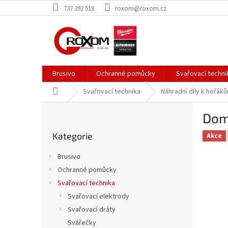
Přejít
737 392 518
roxom@roxom.cz
na
obsah
Brusivo
Ochranné pomůcky
Svařovací techni
Domů
Svařovací technika
Náhradní díly k hořák
P
Dom
o
Přeskočit
s
Kategorie
kategorie
Akce
t
r
Brusivo
a
Ochranné pomůcky
n
Svařovací technika
n
í
Svařovací elektrody
p
Svařovací dráty
a
Svářečky