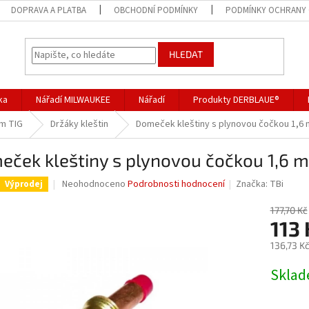
DOPRAVA A PLATBA
OBCHODNÍ PODMÍNKY
PODMÍNKY OCHRANY 
HLEDAT
ka
Nářadí MILWAUKEE
Nářadí
Produkty DERBLAUE®
ům TIG
Držáky kleštin
Domeček kleštiny s plynovou čočkou 1,6
eček kleštiny s plynovou čočkou 1,6
Průměrné
Neohodnoceno
Podrobnosti hodnocení
Značka:
TBi
Výprodej
hodnocení
produktu
177,70 Kč
je
113 
0,0
136,73 K
z
5
Měrná
Skla
hvězdiček.
cena: