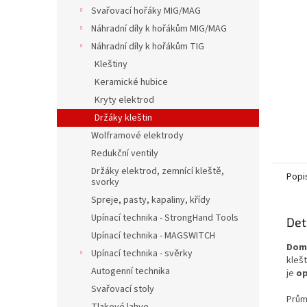
n
Svařovací hořáky MIG/MAG
e
Náhradní díly k hořákům MIG/MAG
l
Náhradní díly k hořákům TIG
Kleštiny
Keramické hubice
Kryty elektrod
Držáky kleštin
Wolframové elektrody
Redukční ventily
Držáky elektrod, zemnící kleště,
Popi
svorky
Spreje, pasty, kapaliny, křídy
Upínací technika - StrongHand Tools
Det
Upínací technika - MAGSWITCH
Dome
Upínací technika - svěrky
klešt
Autogenní technika
je
op
Svařovací stoly
Prům