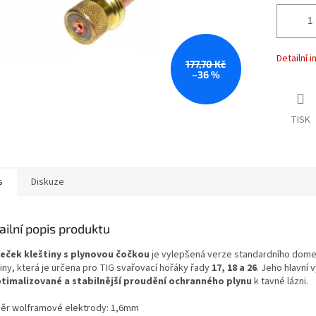
Detailní 
177,70 Kč
–36 %
TISK
s
Diskuze
ailní popis produktu
ček kleštiny s plynovou čočkou
je vylepšená verze standardního dom
iny, která je určena pro TIG svařovací hořáky řady
17, 18 a 26
. Jeho hlavní
timalizované a stabilnější proudění ochranného plynu
k tavné lázni.
ěr wolframové elektrody: 1,6mm