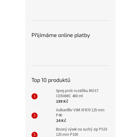
Přijímáme online platby
Top 10 produktů
Sprej proti rozstřiku MOST
CERAMIC 400 ml
189 Kč
Vulkanfíbr VSM XF870 125 mm
P40
24 Kč
Brusný výsek na suchý zip PS33
125 mm P100