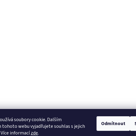
užívá soubory cookie. Dalším
Odmítnout
tohoto webu vyjadřujete souhlas s jejich
 Více informací
zde
.