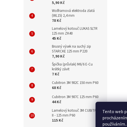
5,90 Kč
Wolframová elektroda zlatá
(WL15) 2,4 mm
78 Kč
Lamelový kotouč LUKAS SLTR
125 mm ZK40
45 Kč
Brusný výsek na suchý zip
STARCKE 125 mm P220
7,90 Kč
Špička (průvlak) M6/6 E-Cu
krátký závit
7 Kč
Cubitron 3M 982C 150 mm P60
68 Kč
Cubitron 3M 987C 125 mm P60
44 Kč
Lamelový kotouč 3M CUBITRON
Tento web po
II - 125 mm P60
procházením 
115 Kč
používáním..