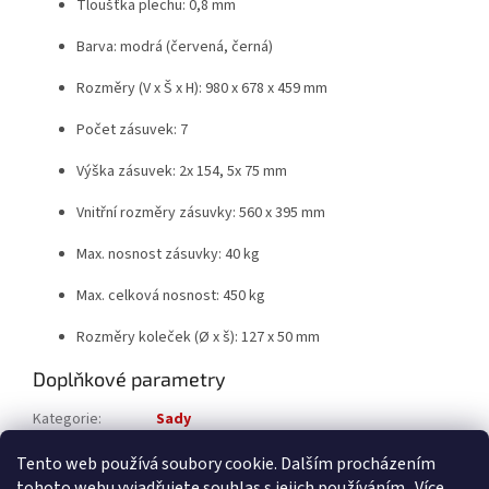
Tloušťka plechu: 0,8 mm
Barva: modrá (červená, černá)
Rozměry (V x Š x H): 980 x 678 x 459 mm
Počet zásuvek: 7
Výška zásuvek: 2x 154, 5x 75 mm
Vnitřní rozměry zásuvky: 560 x 395 mm
Max. nosnost zásuvky: 40 kg
Max. celková nosnost: 450 kg
Rozměry koleček (Ø x š): 127 x 50 mm
Doplňkové parametry
Kategorie
:
Sady
Katalogové číslo
:
5501-591
Tento web používá soubory cookie. Dalším procházením
tohoto webu vyjadřujete souhlas s jejich používáním.. Více