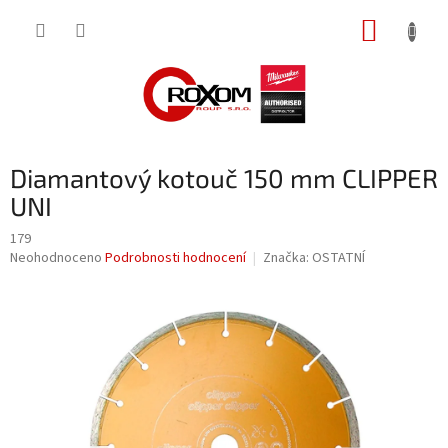
Přejít
NÁKUP
na
obsah
KOŠÍK
Diamantový kotouč 150 mm CLIPPER
UNI
179
Průměrné
Neohodnoceno
Podrobnosti hodnocení
Značka:
OSTATNÍ
hodnocení
produktu
je
0,0
z
5
hvězdiček.