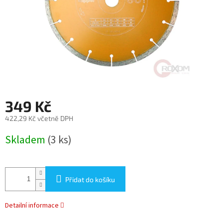
349 Kč
422,29 Kč včetně DPH
Měrná
Skladem
(3 ks)
cena:
Přidat do košíku
Detailní informace