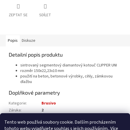
ZEPTAT SE
SDÍLET
Popis
Diskuze
Detailní popis produktu
sintrovaný segmentový diamantový kotouč CLIPPER UNI
rozměr 150x22,23x10 mm
použití na beton, betonové výrobky, cihly, zámkovou
dlažbu
Doplňkové parametry
Kategorie
:
Brusivo
Záruka
:
2
Katalogové číslo
:
302801
Tento web používá soubory cookie. Dalším procházením
tohoto webu vyjadřujete souhlas s jejich používáním.. Více