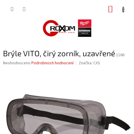
Přejít
NÁKUP
na
obsah
KOŠÍK
Brýle VITO, čirý zorník, uzavřené
1166
Průměrné
Neohodnoceno
Podrobnosti hodnocení
Značka:
CXS
hodnocení
produktu
je
0,0
z
5
hvězdiček.