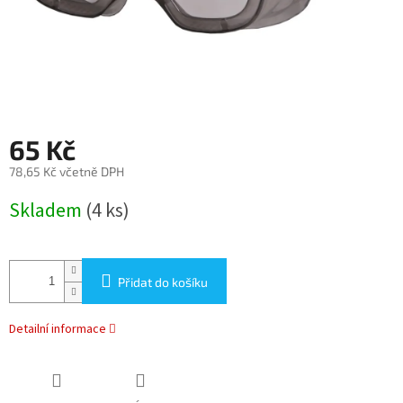
65 Kč
78,65 Kč včetně DPH
Měrná
Skladem
(4 ks)
cena:
Přidat do košíku
Detailní informace