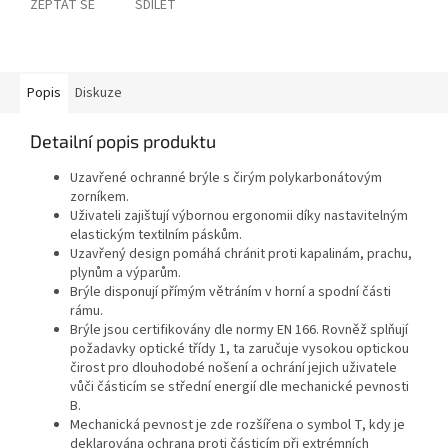
ZEPTAT SE
SDÍLET
Popis
Diskuze
Detailní popis produktu
Uzavřené ochranné brýle s čirým polykarbonátovým
zorníkem.
Uživateli zajištují výbornou ergonomii díky nastavitelným
elastickým textilním páskům.
Uzavřený design pomáhá chránit proti kapalinám, prachu,
plynům a výparům.
Brýle disponují přímým větráním v horní a spodní části
rámu.
Brýle jsou certifikovány dle normy EN 166. Rovněž splňují
požadavky optické třídy 1, ta zaručuje vysokou optickou
čirost pro dlouhodobé nošení a ochrání jejich uživatele
vůči částicím se střední energií dle mechanické pevnosti
B.
Mechanická pevnost je zde rozšířena o symbol T, kdy je
deklarována ochrana proti částicím při extrémních