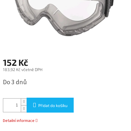
152 Kč
183,92 Kč včetně DPH
Měrná
Do 3 dnů
cena:
Přidat do košíku
Detailní informace