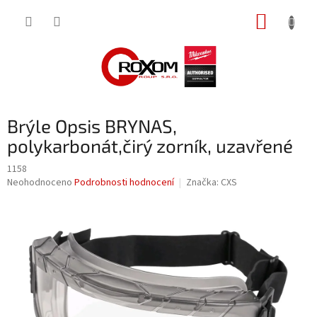
Přejít
NÁKUP
na
obsah
KOŠÍK
Brýle Opsis BRYNAS,
polykarbonát,čirý zorník, uzavřené
1158
Průměrné
Neohodnoceno
Podrobnosti hodnocení
Značka:
CXS
hodnocení
produktu
je
0,0
z
5
hvězdiček.