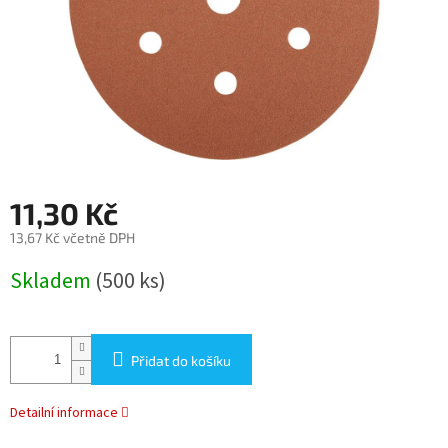
11,30 Kč
13,67 Kč včetně DPH
Měrná
Skladem
(500 ks)
cena:
Přidat do košíku
Detailní informace