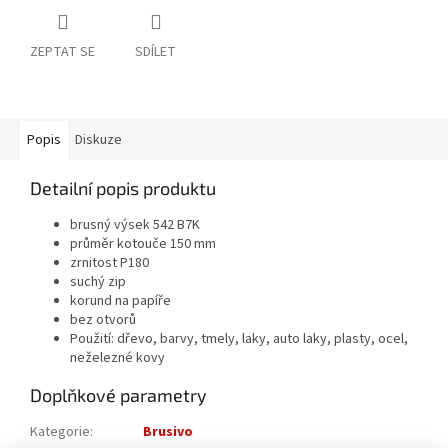
ZEPTAT SE
SDÍLET
Popis
Diskuze
Detailní popis produktu
brusný výsek 542 B7K
průměr kotouče 150 mm
zrnitost P180
suchý zip
korund na papíře
bez otvorů
Použití: dřevo, barvy, tmely, laky, auto laky, plasty, ocel,
neželezné kovy
Doplňkové parametry
Kategorie
:
Brusivo