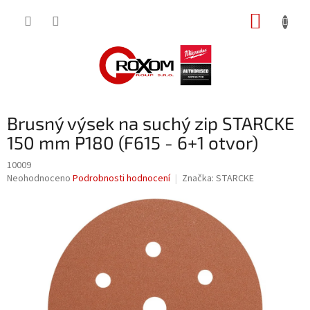
Přejít
NÁKUP
na
obsah
KOŠÍK
Brusný výsek na suchý zip STARCKE
150 mm P180 (F615 - 6+1 otvor)
10009
Průměrné
Neohodnoceno
Podrobnosti hodnocení
Značka:
STARCKE
hodnocení
produktu
je
0,0
z
5
hvězdiček.