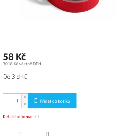
58 Kč
70,18 Kč včetně DPH
Měrná
Do 3 dnů
cena:
Přidat do košíku
Detailní informace