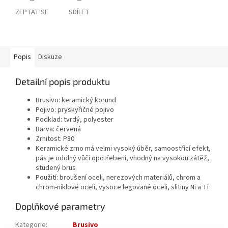
ZEPTAT SE
SDÍLET
Popis
Diskuze
Detailní popis produktu
Brusivo: keramický korund
Pojivo: pryskyřičné pojivo
Podklad: tvrdý, polyester
Barva: červená
Zrnitost: P80
Keramické zrno má velmi vysoký úběr, samoostřící efekt,
pás je odolný vůči opotřebení, vhodný na vysokou zátěž,
studený brus
Použití: broušení oceli, nerezových materiálů, chrom a
chrom-niklové oceli, vysoce legované oceli, slitiny Ni a Ti
Doplňkové parametry
Kategorie
:
Brusivo