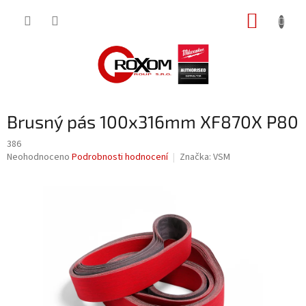
Přejít
NÁKUP
na
obsah
KOŠÍK
Brusný pás 100x316mm XF870X P80
386
Průměrné
Neohodnoceno
Podrobnosti hodnocení
Značka:
VSM
hodnocení
produktu
je
0,0
z
5
hvězdiček.