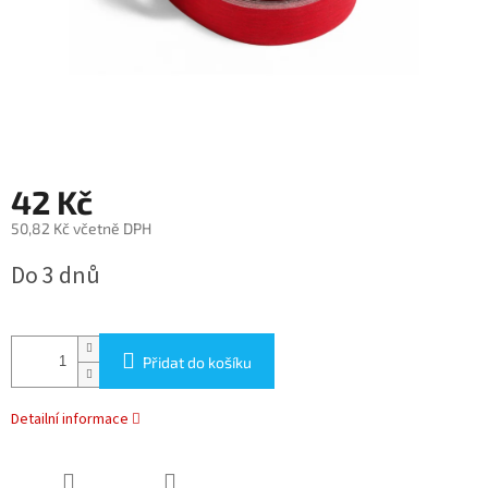
42 Kč
50,82 Kč včetně DPH
Měrná
Do 3 dnů
cena:
Přidat do košíku
Detailní informace