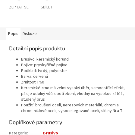
ZEPTAT SE
SDÍLET
Popis
Diskuze
Detailní popis produktu
Brusivo: keramický korund
Pojivo: pryskyřičné pojivo
Podklad: tvrdý, polyester
Barva: červená
Zrnitost: P60
Keramické zrno má velmi vysoký úběr, samoostřící efekt,
pás je odolný vůči opotřebení, vhodný na vysokou zátěž,
studený brus
Použití: broušení oceli, nerezových materiálů, chrom a
chrom-niklové oceli, vysoce legované oceli, slitiny Ni a Ti
Doplňkové parametry
Kategorie
:
Brusivo