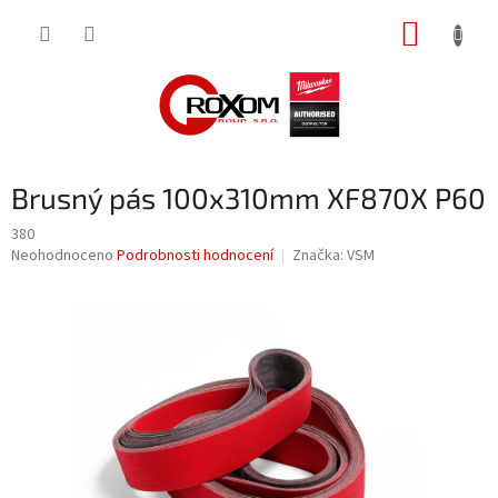
Přejít
NÁKUP
na
obsah
KOŠÍK
Brusný pás 100x310mm XF870X P60
380
Průměrné
Neohodnoceno
Podrobnosti hodnocení
Značka:
VSM
hodnocení
produktu
je
0,0
z
5
hvězdiček.