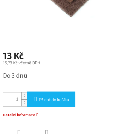
13 Kč
15,73 Kč včetně DPH
Měrná
Do 3 dnů
cena:
Přidat do košíku
Detailní informace