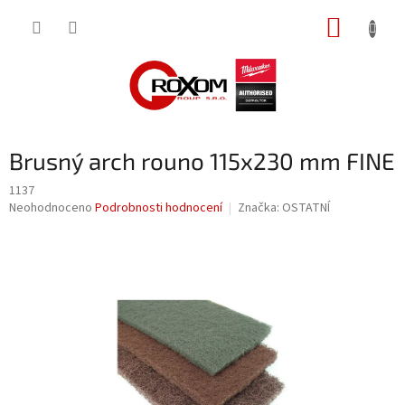
Přejít
NÁKUP
na
obsah
KOŠÍK
Brusný arch rouno 115x230 mm FINE
1137
Průměrné
Neohodnoceno
Podrobnosti hodnocení
Značka:
OSTATNÍ
hodnocení
produktu
je
0,0
z
5
hvězdiček.