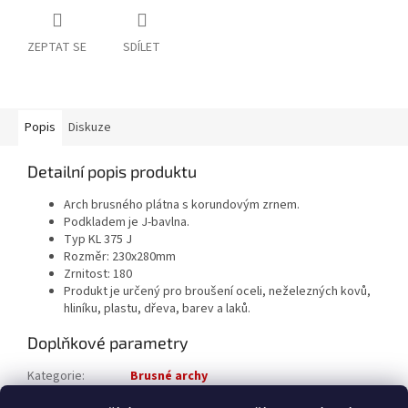
ZEPTAT SE
SDÍLET
Popis
Diskuze
Detailní popis produktu
Arch brusného plátna s korundovým zrnem.
Podkladem je J-bavlna.
Typ KL 375 J
Rozměr: 230x280mm
Zrnitost: 180
Produkt je určený pro broušení oceli, neželezných kovů,
hliníku, plastu, dřeva, barev a laků.
Doplňkové parametry
Kategorie
:
Brusné archy
Katalogové číslo
:
BA-280-230-180