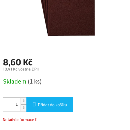
8,60 Kč
10,41 Kč včetně DPH
Měrná
Skladem
(1 ks)
cena:
Přidat do košíku
Detailní informace