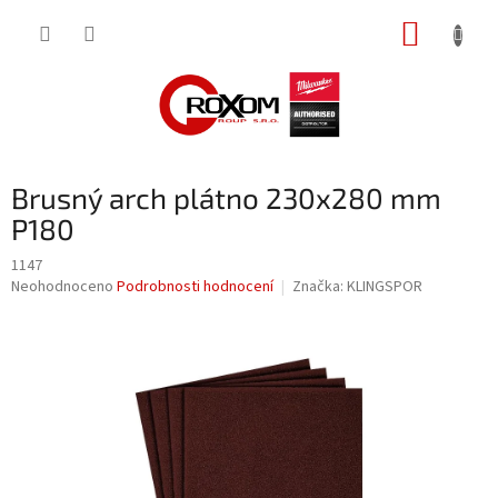
Přejít
NÁKUP
na
obsah
KOŠÍK
Brusný arch plátno 230x280 mm
P180
1147
Průměrné
Neohodnoceno
Podrobnosti hodnocení
Značka:
KLINGSPOR
hodnocení
produktu
je
0,0
z
5
hvězdiček.