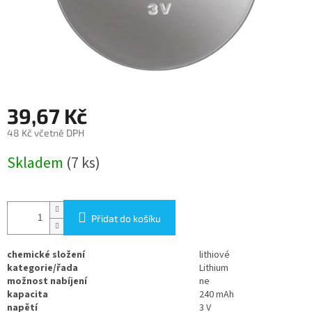
39,67 Kč
48 Kč včetně DPH
Měrná
Skladem
(7 ks)
cena:
Přidat do košíku
chemické složení
lithiové
kategorie/řada
Lithium
možnost nabíjení
ne
kapacita
240 mAh
napětí
3 V