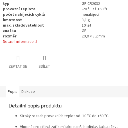
typ
GP CR2032
provozní teplota
-20 °C až +60 °C
počet nabíjecích cyklů
nenabíjecí
hmotnost
3,1 g
max. skladovatelnost
10 let
značka
GP
rozměr
20,0 × 3,2 mm
Detailní informace
ZEPTAT SE
SDÍLET
Popis
Diskuze
Detailní popis produktu
Široký rozsah provozních teplot od -10 °C do +60 °C.
Vhodná pro citlivá zařízení jako např.: hodinky, kalkulačky,