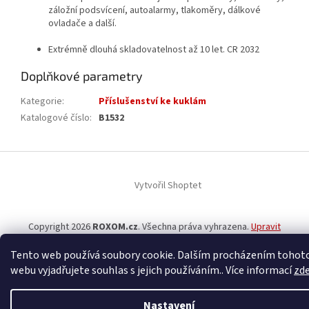
záložní podsvícení, autoalarmy, tlakoměry, dálkové
ovladače a další.
Extrémně dlouhá skladovatelnost až 10 let. CR 2032
Doplňkové parametry
Kategorie
:
Příslušenství ke kuklám
Katalogové číslo
:
B1532
Z
á
Vytvořil Shoptet
p
a
t
Copyright 2026
ROXOM.cz
. Všechna práva vyhrazena.
Upravit
í
nastavení cookies
Tento web používá soubory cookie. Dalším procházením tohot
webu vyjadřujete souhlas s jejich používáním.. Více informací
zd
Nastavení