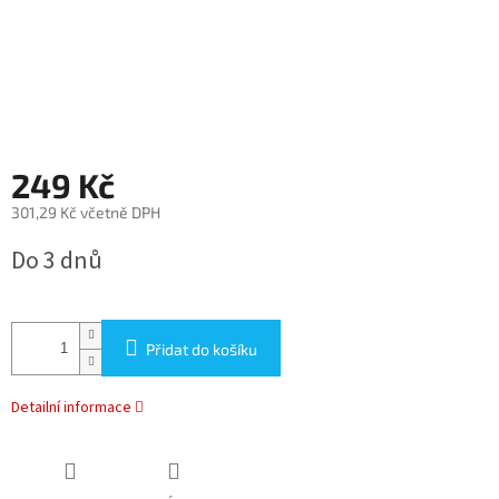
249 Kč
301,29 Kč včetně DPH
Měrná
Do 3 dnů
cena:
Přidat do košíku
Detailní informace