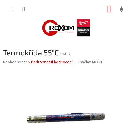
Přejít
NÁKUP
na
obsah
KOŠÍK
Termokřída 55°C
10412
Průměrné
Neohodnoceno
Podrobnosti hodnocení
Značka:
MOST
hodnocení
produktu
je
0,0
z
5
hvězdiček.