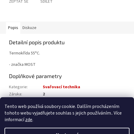
ZEPTAT SE
SDÍLET
Popis
Diskuze
Detailní popis produktu
Termokřída 55°C.
- značka MOST
Doplňkové parametry
Kategorie
:
Svařovací technika
Záruka
:
2
Katalogové číslo
:
5037910055
Tento web používá soubory cookie. Dalším procházením
tohoto webu vyjadřujete souhlas s jejich používáním.. Více
Z
informací
zde
.
á
Vytvořil Shoptet
p