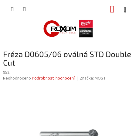
Přejít
NÁKUP
na
obsah
KOŠÍK
Fréza D0605/06 oválná STD Double
Cut
952
Průměrné
Neohodnoceno
Podrobnosti hodnocení
Značka:
MOST
hodnocení
produktu
je
0,0
z
5
hvězdiček.