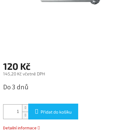
120 Kč
145,20 Kč včetně DPH
Měrná
Do 3 dnů
cena:
Přidat do košíku
Detailní informace