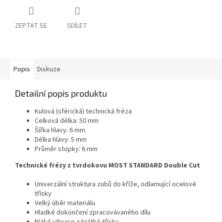
ZEPTAT SE
SDÍLET
Popis
Diskuze
Detailní popis produktu
Kulová (sférická) technická fréza
Celková délka: 50 mm
Šířka hlavy: 6 mm
Délka hlavy: 5 mm
Průměr stopky: 6 mm
Technické frézy z tvrdokovu MOST STANDARD Double Cut
Univerzální struktura zubů do kříže, odlamující ocelové
třísky
Velký úběr materiálu
Hladké dokončení zpracovávaného dílu